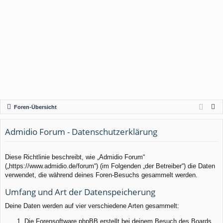
S
Foren-Übersicht
u
c
Admidio Forum - Datenschutzerklärung
h
e
Diese Richtlinie beschreibt, wie „Admidio Forum“
(„https://www.admidio.de/forum“) (im Folgenden „der Betreiber“) die Daten
verwendet, die während deines Foren-Besuchs gesammelt werden.
Umfang und Art der Datenspeicherung
Deine Daten werden auf vier verschiedene Arten gesammelt:
Die Forensoftware phpBB erstellt bei deinem Besuch des Boards