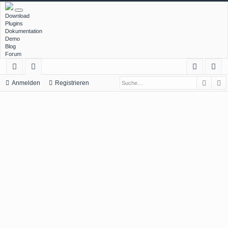
Download
Plugins
Dokumentation
Demo
Blog
Forum
Such
E
ch
or
n
eg
Anmelden
Registrieren
ne
en
m
ist
llz
el
rie
ug
de
re
rif
n
n
f