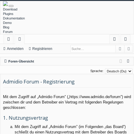
Download
Plugins
Dokumentation
Demo
Blog
Forum
Such
E
ch
or
n
eg
Anmelden
Registrieren
ne
en
m
ist
S
Foren-Übersicht
llz
el
rie
u
Sprache:
c
ug
de
re
Admidio Forum - Registrierung
h
rif
n
n
e
f
Mit dem Zugriff auf „Admidio Forum“ („https://www.admidio.de/forum“) wird
zwischen dir und dem Betreiber ein Vertrag mit folgenden Regelungen
geschlossen:
1. Nutzungsvertrag
Mit dem Zugriff auf „Admidio Forum“ (im Folgenden „das Board“)
schließt du einen Nutzungsvertrag mit dem Betreiber des Boards