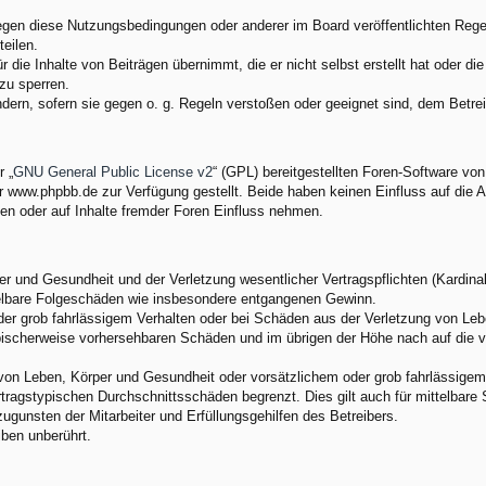
egen diese Nutzungsbedingungen oder anderer im Board veröffentlichten Rege
eilen.
 die Inhalte von Beiträgen übernimmt, die er nicht selbst erstellt hat oder d
zu sperren.
ndern, sofern sie gegen o. g. Regeln verstoßen oder geeignet sind, dem Betr
 „
GNU General Public License v2
“ (GPL) bereitgestellten Foren-Software v
www.phpbb.de zur Verfügung gestellt. Beide haben keinen Einfluss auf die A
en oder auf Inhalte fremder Foren Einfluss nehmen.
 und Gesundheit und der Verletzung wesentlicher Vertragspflichten (Kardinalp
ittelbare Folgeschäden wie insbesondere entgangenen Gewinn.
der grob fahrlässigem Verhalten oder bei Schäden aus der Verletzung von Leb
 typischerweise vorhersehbaren Schäden und im übrigen der Höhe nach auf die 
von Leben, Körper und Gesundheit oder vorsätzlichem oder grob fahrlässigem 
tragstypischen Durchschnittsschäden begrenzt. Dies gilt auch für mittelbar
gunsten der Mitarbeiter und Erfüllungsgehilfen des Betreibers.
ben unberührt.