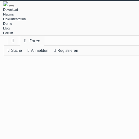
Download
Plugins
Dokumentation
Demo
Blog
Forum
Foren
ch
Suche
Anmelden
Registrieren
ne
llz
ug
rif
f