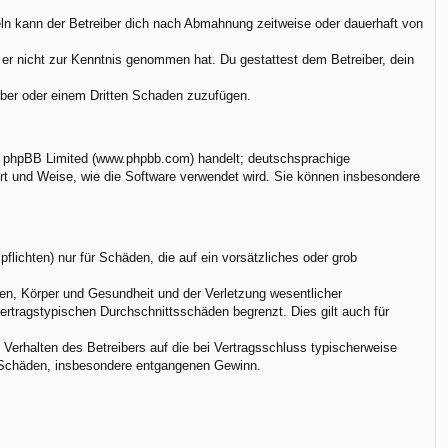
ln kann der Betreiber dich nach Abmahnung zeitweise oder dauerhaft von
ie er nicht zur Kenntnis genommen hat. Du gestattest dem Betreiber, dein
eiber oder einem Dritten Schaden zuzufügen.
on phpBB Limited (www.phpbb.com) handelt; deutschsprachige
rt und Weise, wie die Software verwendet wird. Sie können insbesondere
flichten) nur für Schäden, die auf ein vorsätzliches oder grob
en, Körper und Gesundheit und der Verletzung wesentlicher
vertragstypischen Durchschnittsschäden begrenzt. Dies gilt auch für
Verhalten des Betreibers auf die bei Vertragsschluss typischerweise
e Schäden, insbesondere entgangenen Gewinn.