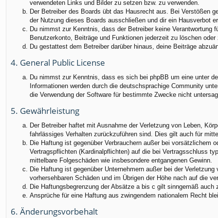
verwendeten Links und Bilder zu setzen bzw. zu verwenden.
Der Betreiber des Boards übt das Hausrecht aus. Bei Verstößen g
der Nutzung dieses Boards ausschließen und dir ein Hausverbot ert
Du nimmst zur Kenntnis, dass der Betreiber keine Verantwortung für
Benutzerkonto, Beiträge und Funktionen jederzeit zu löschen oder 
Du gestattest dem Betreiber darüber hinaus, deine Beiträge abzuä
4. General Public License
Du nimmst zur Kenntnis, dass es sich bei phpBB um eine unter der
Informationen werden durch die deutschsprachige Community unter 
die Verwendung der Software für bestimmte Zwecke nicht untersag
5. Gewährleistung
Der Betreiber haftet mit Ausnahme der Verletzung von Leben, Körper
fahrlässiges Verhalten zurückzuführen sind. Dies gilt auch für m
Die Haftung ist gegenüber Verbrauchern außer bei vorsätzlichem o
Vertragspflichten (Kardinalpflichten) auf die bei Vertragsschluss
mittelbare Folgeschäden wie insbesondere entgangenen Gewinn.
Die Haftung ist gegenüber Unternehmern außer bei der Verletzung 
vorhersehbaren Schäden und im Übrigen der Höhe nach auf die ver
Die Haftungsbegrenzung der Absätze a bis c gilt sinngemäß auch zu
Ansprüche für eine Haftung aus zwingendem nationalem Recht blei
6. Änderungsvorbehalt