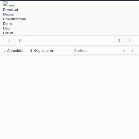
Download
Plugins
Dokumentation
Demo
Blog
Forum
Such
E
ch
or
n
eg
Anmelden
Registrieren
ne
en
m
ist
llz
el
rie
ug
de
re
rif
n
n
f