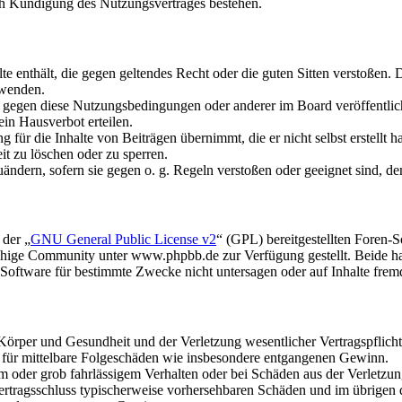
ch Kündigung des Nutzungsvertrages bestehen.
alte enthält, die gegen geltendes Recht oder die guten Sitten verstoßen. 
rwenden.
n gegen diese Nutzungsbedingungen oder anderer im Board veröffentli
in Hausverbot erteilen.
für die Inhalte von Beiträgen übernimmt, die er nicht selbst erstellt 
it zu löschen oder zu sperren.
uändern, sofern sie gegen o. g. Regeln verstoßen oder geeignet sind, 
 der „
GNU General Public License v2
“ (GPL) bereitgestellten Foren
hige Community unter www.phpbb.de zur Verfügung gestellt. Beide hab
oftware für bestimmte Zwecke nicht untersagen oder auf Inhalte frem
rper und Gesundheit und der Verletzung wesentlicher Vertragspflichten
ch für mittelbare Folgeschäden wie insbesondere entgangenen Gewinn.
em oder grob fahrlässigem Verhalten oder bei Schäden aus der Verletz
i Vertragsschluss typischerweise vorhersehbaren Schäden und im übrigen