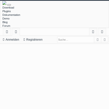
Download
Plugins
Dokumentation
Demo
Blog
Forum
Such
E
ch
or
n
eg
Anmelden
Registrieren
ne
en
m
ist
llz
el
rie
ug
de
re
rif
n
n
f