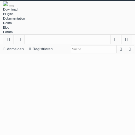
Download
Plugins
Dokumentation
Demo
Blog
Forum
Such
E
ch
or
n
eg
Anmelden
Registrieren
ne
en
m
ist
llz
el
rie
ug
de
re
rif
n
n
f