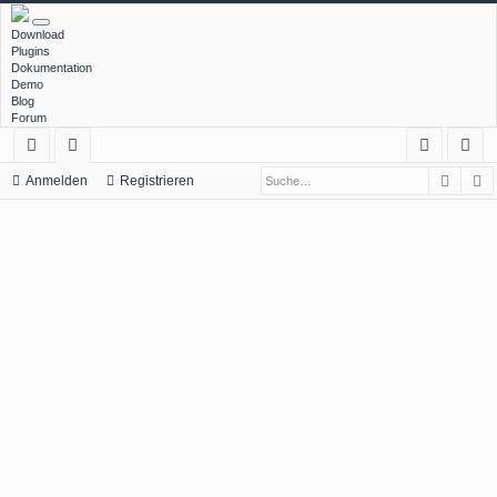
Download
Plugins
Dokumentation
Demo
Blog
Forum
Such
E
ch
or
n
eg
Anmelden
Registrieren
ne
en
m
ist
llz
el
rie
ug
de
re
rif
n
n
f