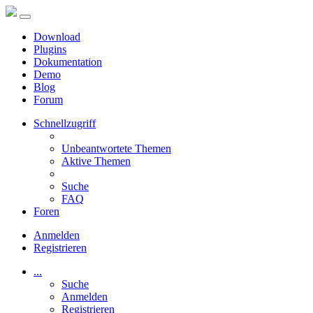
Download
Plugins
Dokumentation
Demo
Blog
Forum
Schnellzugriff
Unbeantwortete Themen
Aktive Themen
Suche
FAQ
Foren
Anmelden
Registrieren
...
Suche
Anmelden
Registrieren