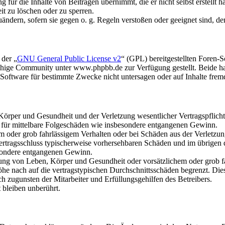
für die Inhalte von Beiträgen übernimmt, die er nicht selbst erstellt 
it zu löschen oder zu sperren.
uändern, sofern sie gegen o. g. Regeln verstoßen oder geeignet sind, 
 der „
GNU General Public License v2
“ (GPL) bereitgestellten Foren
hige Community unter www.phpbb.de zur Verfügung gestellt. Beide hab
oftware für bestimmte Zwecke nicht untersagen oder auf Inhalte frem
rper und Gesundheit und der Verletzung wesentlicher Vertragspflichten
ch für mittelbare Folgeschäden wie insbesondere entgangenen Gewinn.
em oder grob fahrlässigem Verhalten oder bei Schäden aus der Verletz
i Vertragsschluss typischerweise vorhersehbaren Schäden und im übrigen
besondere entgangenen Gewinn.
ng von Leben, Körper und Gesundheit oder vorsätzlichem oder grob fah
e nach auf die vertragstypischen Durchschnittsschäden begrenzt. Dies
h zugunsten der Mitarbeiter und Erfüllungsgehilfen des Betreibers.
bleiben unberührt.