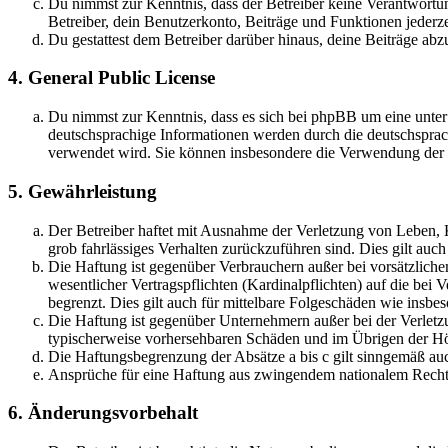
Du nimmst zur Kenntnis, dass der Betreiber keine Verantwortung 
Betreiber, dein Benutzerkonto, Beiträge und Funktionen jederze
Du gestattest dem Betreiber darüber hinaus, deine Beiträge abz
4. General Public License
Du nimmst zur Kenntnis, dass es sich bei phpBB um eine unter
deutschsprachige Informationen werden durch die deutschsprac
verwendet wird. Sie können insbesondere die Verwendung der S
5. Gewährleistung
Der Betreiber haftet mit Ausnahme der Verletzung von Leben, Kö
grob fahrlässiges Verhalten zurückzuführen sind. Dies gilt au
Die Haftung ist gegenüber Verbrauchern außer bei vorsätzlich
wesentlicher Vertragspflichten (Kardinalpflichten) auf die be
begrenzt. Dies gilt auch für mittelbare Folgeschäden wie ins
Die Haftung ist gegenüber Unternehmern außer bei der Verletzu
typischerweise vorhersehbaren Schäden und im Übrigen der Höh
Die Haftungsbegrenzung der Absätze a bis c gilt sinngemäß auc
Ansprüche für eine Haftung aus zwingendem nationalem Recht 
6. Änderungsvorbehalt