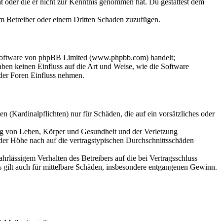
hat oder die er nicht zur Kenntnis genommen hat. Du gestattest dem
dem Betreiber oder einem Dritten Schaden zuzufügen.
-Software von phpBB Limited (www.phpbb.com) handelt;
en keinen Einfluss auf die Art und Weise, wie die Software
der Foren Einfluss nehmen.
 (Kardinalpflichten) nur für Schäden, die auf ein vorsätzliches oder
ung von Leben, Körper und Gesundheit und der Verletzung
 der Höhe nach auf die vertragstypischen Durchschnittsschäden
rlässigem Verhalten des Betreibers auf die bei Vertragsschluss
 gilt auch für mittelbare Schäden, insbesondere entgangenen Gewinn.