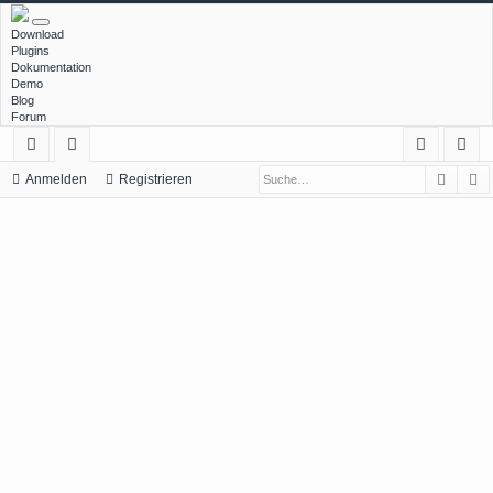
Download
Plugins
Dokumentation
Demo
Blog
Forum
Such
E
ch
or
n
eg
Anmelden
Registrieren
ne
en
m
ist
llz
el
rie
ug
de
re
rif
n
n
f