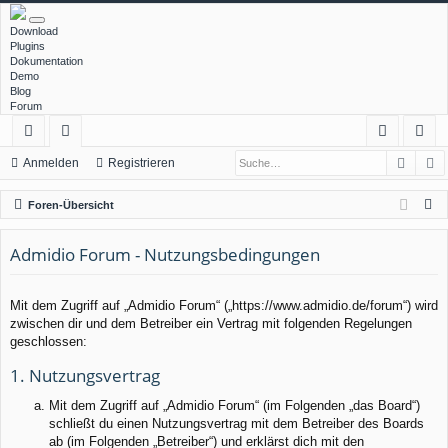
Download
Plugins
Dokumentation
Demo
Blog
Forum
Such
E
ch
or
n
eg
Anmelden
Registrieren
ne
en
m
ist
S
Foren-Übersicht
llz
el
rie
u
c
Admidio Forum - Nutzungsbedingungen
ug
de
re
h
rif
n
n
e
Mit dem Zugriff auf „Admidio Forum“ („https://www.admidio.de/forum“) wird
f
zwischen dir und dem Betreiber ein Vertrag mit folgenden Regelungen
geschlossen:
1. Nutzungsvertrag
Mit dem Zugriff auf „Admidio Forum“ (im Folgenden „das Board“)
schließt du einen Nutzungsvertrag mit dem Betreiber des Boards
ab (im Folgenden „Betreiber“) und erklärst dich mit den