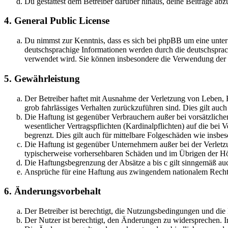
Du gestattest dem Betreiber darüber hinaus, deine Beiträge abz
4. General Public License
Du nimmst zur Kenntnis, dass es sich bei phpBB um eine unter
deutschsprachige Informationen werden durch die deutschsprac
verwendet wird. Sie können insbesondere die Verwendung der S
5. Gewährleistung
Der Betreiber haftet mit Ausnahme der Verletzung von Leben, Kö
grob fahrlässiges Verhalten zurückzuführen sind. Dies gilt au
Die Haftung ist gegenüber Verbrauchern außer bei vorsätzlich
wesentlicher Vertragspflichten (Kardinalpflichten) auf die be
begrenzt. Dies gilt auch für mittelbare Folgeschäden wie ins
Die Haftung ist gegenüber Unternehmern außer bei der Verletzu
typischerweise vorhersehbaren Schäden und im Übrigen der Höh
Die Haftungsbegrenzung der Absätze a bis c gilt sinngemäß auc
Ansprüche für eine Haftung aus zwingendem nationalem Recht 
6. Änderungsvorbehalt
Der Betreiber ist berechtigt, die Nutzungsbedingungen und di
Der Nutzer ist berechtigt, den Änderungen zu widersprechen. I