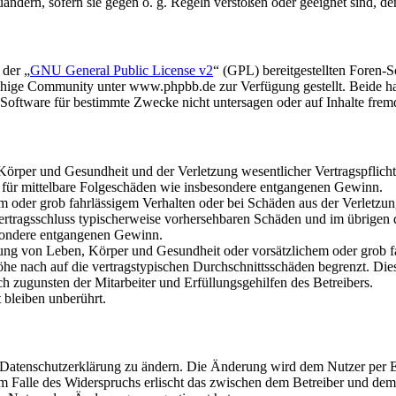
uändern, sofern sie gegen o. g. Regeln verstoßen oder geeignet sind, 
 der „
GNU General Public License v2
“ (GPL) bereitgestellten Foren
hige Community unter www.phpbb.de zur Verfügung gestellt. Beide hab
oftware für bestimmte Zwecke nicht untersagen oder auf Inhalte frem
rper und Gesundheit und der Verletzung wesentlicher Vertragspflichten
ch für mittelbare Folgeschäden wie insbesondere entgangenen Gewinn.
em oder grob fahrlässigem Verhalten oder bei Schäden aus der Verletz
i Vertragsschluss typischerweise vorhersehbaren Schäden und im übrigen
besondere entgangenen Gewinn.
ng von Leben, Körper und Gesundheit oder vorsätzlichem oder grob fah
e nach auf die vertragstypischen Durchschnittsschäden begrenzt. Dies
h zugunsten der Mitarbeiter und Erfüllungsgehilfen des Betreibers.
bleiben unberührt.
e Datenschutzerklärung zu ändern. Die Änderung wird dem Nutzer per E-
m Falle des Widerspruchs erlischt das zwischen dem Betreiber und dem 