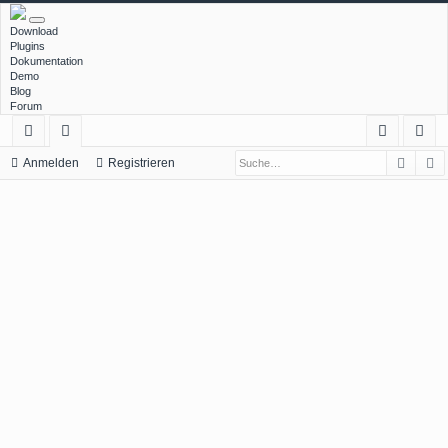
Download
Plugins
Dokumentation
Demo
Blog
Forum
Such
E
ch
or
n
eg
Anmelden
Registrieren
ne
en
m
ist
llz
el
rie
ug
de
re
rif
n
n
f