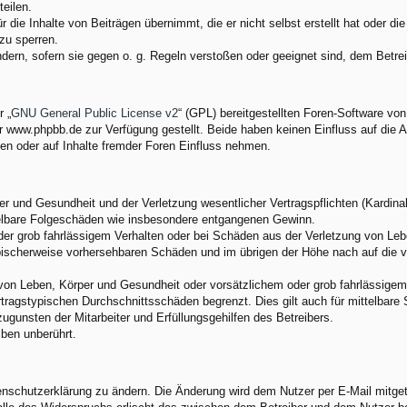
eilen.
 die Inhalte von Beiträgen übernimmt, die er nicht selbst erstellt hat oder d
zu sperren.
ndern, sofern sie gegen o. g. Regeln verstoßen oder geeignet sind, dem Betr
 „
GNU General Public License v2
“ (GPL) bereitgestellten Foren-Software v
www.phpbb.de zur Verfügung gestellt. Beide haben keinen Einfluss auf die A
en oder auf Inhalte fremder Foren Einfluss nehmen.
 und Gesundheit und der Verletzung wesentlicher Vertragspflichten (Kardinalp
ittelbare Folgeschäden wie insbesondere entgangenen Gewinn.
der grob fahrlässigem Verhalten oder bei Schäden aus der Verletzung von Leb
 typischerweise vorhersehbaren Schäden und im übrigen der Höhe nach auf die 
von Leben, Körper und Gesundheit oder vorsätzlichem oder grob fahrlässigem 
tragstypischen Durchschnittsschäden begrenzt. Dies gilt auch für mittelbar
gunsten der Mitarbeiter und Erfüllungsgehilfen des Betreibers.
ben unberührt.
enschutzerklärung zu ändern. Die Änderung wird dem Nutzer per E-Mail mitgete