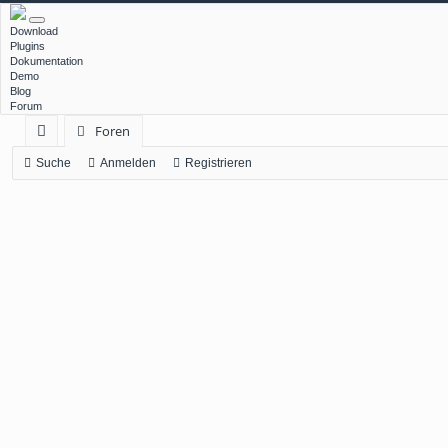
Download
Plugins
Dokumentation
Demo
Blog
Forum
Foren
ch
Suche
Anmelden
Registrieren
ne
llz
ug
rif
f