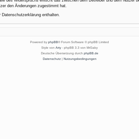
alle des Widerspruchs erlischt das zwischen dem Betreiber und dem Nutzer be
utzer den Änderungen zugestimmt hat.
r Datenschutzerklärung enthalten.
Powered by
phpBB
® Forum Software © phpBB Limited
Style von
Arty
- phpBB 3.3 von MrGaby
Deutsche Übersetzung durch
phpBB.de
Datenschutz
|
Nutzungsbedingungen