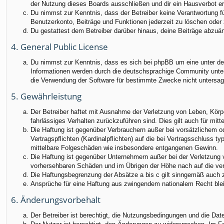
der Nutzung dieses Boards ausschließen und dir ein Hausverbot ert
Du nimmst zur Kenntnis, dass der Betreiber keine Verantwortung für
Benutzerkonto, Beiträge und Funktionen jederzeit zu löschen oder 
Du gestattest dem Betreiber darüber hinaus, deine Beiträge abzuä
4. General Public License
Du nimmst zur Kenntnis, dass es sich bei phpBB um eine unter der
Informationen werden durch die deutschsprachige Community unter 
die Verwendung der Software für bestimmte Zwecke nicht untersag
5. Gewährleistung
Der Betreiber haftet mit Ausnahme der Verletzung von Leben, Körper
fahrlässiges Verhalten zurückzuführen sind. Dies gilt auch für m
Die Haftung ist gegenüber Verbrauchern außer bei vorsätzlichem o
Vertragspflichten (Kardinalpflichten) auf die bei Vertragsschluss
mittelbare Folgeschäden wie insbesondere entgangenen Gewinn.
Die Haftung ist gegenüber Unternehmern außer bei der Verletzung 
vorhersehbaren Schäden und im Übrigen der Höhe nach auf die ver
Die Haftungsbegrenzung der Absätze a bis c gilt sinngemäß auch zu
Ansprüche für eine Haftung aus zwingendem nationalem Recht blei
6. Änderungsvorbehalt
Der Betreiber ist berechtigt, die Nutzungsbedingungen und die Dat