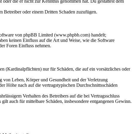
hat oder die er nicht zur Kenntnis genommen hat. Du gestattest dem
dem Betreiber oder einem Dritten Schaden zuzufügen.
-Software von phpBB Limited (www.phpbb.com) handelt;
en keinen Einfluss auf die Art und Weise, wie die Software
der Foren Einfluss nehmen.
 (Kardinalpflichten) nur für Schäden, die auf ein vorsätzliches oder
ung von Leben, Körper und Gesundheit und der Verletzung
 der Höhe nach auf die vertragstypischen Durchschnittsschäden
rlässigem Verhalten des Betreibers auf die bei Vertragsschluss
 gilt auch für mittelbare Schäden, insbesondere entgangenen Gewinn.