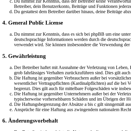
Du nimmst zur Kenntnis, dass der Betreiber keine Verantwortung 
Betreiber, dein Benutzerkonto, Beiträge und Funktionen jederze
Du gestattest dem Betreiber darüber hinaus, deine Beiträge abz
4. General Public License
Du nimmst zur Kenntnis, dass es sich bei phpBB um eine unter
deutschsprachige Informationen werden durch die deutschsprac
verwendet wird. Sie können insbesondere die Verwendung der S
5. Gewährleistung
Der Betreiber haftet mit Ausnahme der Verletzung von Leben, Kö
grob fahrlässiges Verhalten zurückzuführen sind. Dies gilt au
Die Haftung ist gegenüber Verbrauchern außer bei vorsätzlich
wesentlicher Vertragspflichten (Kardinalpflichten) auf die be
begrenzt. Dies gilt auch für mittelbare Folgeschäden wie ins
Die Haftung ist gegenüber Unternehmern außer bei der Verletzu
typischerweise vorhersehbaren Schäden und im Übrigen der Höh
Die Haftungsbegrenzung der Absätze a bis c gilt sinngemäß auc
Ansprüche für eine Haftung aus zwingendem nationalem Recht 
6. Änderungsvorbehalt