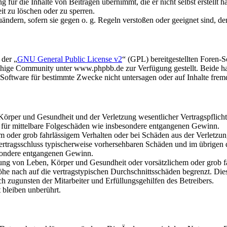
für die Inhalte von Beiträgen übernimmt, die er nicht selbst erstellt 
it zu löschen oder zu sperren.
uändern, sofern sie gegen o. g. Regeln verstoßen oder geeignet sind, 
 der „
GNU General Public License v2
“ (GPL) bereitgestellten Foren
hige Community unter www.phpbb.de zur Verfügung gestellt. Beide hab
oftware für bestimmte Zwecke nicht untersagen oder auf Inhalte frem
rper und Gesundheit und der Verletzung wesentlicher Vertragspflichten
ch für mittelbare Folgeschäden wie insbesondere entgangenen Gewinn.
em oder grob fahrlässigem Verhalten oder bei Schäden aus der Verletz
i Vertragsschluss typischerweise vorhersehbaren Schäden und im übrigen
besondere entgangenen Gewinn.
ng von Leben, Körper und Gesundheit oder vorsätzlichem oder grob fah
e nach auf die vertragstypischen Durchschnittsschäden begrenzt. Dies
h zugunsten der Mitarbeiter und Erfüllungsgehilfen des Betreibers.
bleiben unberührt.