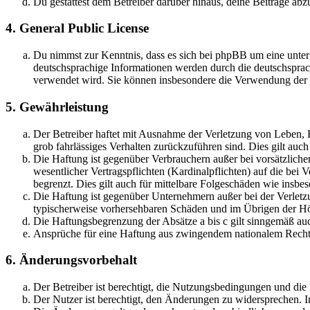
Du gestattest dem Betreiber darüber hinaus, deine Beiträge abz
4. General Public License
Du nimmst zur Kenntnis, dass es sich bei phpBB um eine unter
deutschsprachige Informationen werden durch die deutschsprac
verwendet wird. Sie können insbesondere die Verwendung der S
5. Gewährleistung
Der Betreiber haftet mit Ausnahme der Verletzung von Leben, Kö
grob fahrlässiges Verhalten zurückzuführen sind. Dies gilt au
Die Haftung ist gegenüber Verbrauchern außer bei vorsätzlich
wesentlicher Vertragspflichten (Kardinalpflichten) auf die be
begrenzt. Dies gilt auch für mittelbare Folgeschäden wie ins
Die Haftung ist gegenüber Unternehmern außer bei der Verletzu
typischerweise vorhersehbaren Schäden und im Übrigen der Höh
Die Haftungsbegrenzung der Absätze a bis c gilt sinngemäß auc
Ansprüche für eine Haftung aus zwingendem nationalem Recht 
6. Änderungsvorbehalt
Der Betreiber ist berechtigt, die Nutzungsbedingungen und di
Der Nutzer ist berechtigt, den Änderungen zu widersprechen. I