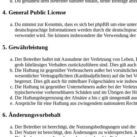
Du gestattest dem Betreiber darüber hinaus, deine Beiträge abz
4. General Public License
Du nimmst zur Kenntnis, dass es sich bei phpBB um eine unter
deutschsprachige Informationen werden durch die deutschsprac
verwendet wird. Sie können insbesondere die Verwendung der S
5. Gewährleistung
Der Betreiber haftet mit Ausnahme der Verletzung von Leben, Kö
grob fahrlässiges Verhalten zurückzuführen sind. Dies gilt au
Die Haftung ist gegenüber Verbrauchern außer bei vorsätzlich
wesentlicher Vertragspflichten (Kardinalpflichten) auf die be
begrenzt. Dies gilt auch für mittelbare Folgeschäden wie ins
Die Haftung ist gegenüber Unternehmern außer bei der Verletzu
typischerweise vorhersehbaren Schäden und im Übrigen der Höh
Die Haftungsbegrenzung der Absätze a bis c gilt sinngemäß auc
Ansprüche für eine Haftung aus zwingendem nationalem Recht 
6. Änderungsvorbehalt
Der Betreiber ist berechtigt, die Nutzungsbedingungen und di
Der Nutzer ist berechtigt, den Änderungen zu widersprechen. I