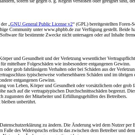
uändern, sofern sie gegen o. g. Regeln verstoßen oder geeignet sind, 
 der „
GNU General Public License v2
“ (GPL) bereitgestellten Foren
hige Community unter www.phpbb.de zur Verfügung gestellt. Beide hab
oftware für bestimmte Zwecke nicht untersagen oder auf Inhalte frem
rper und Gesundheit und der Verletzung wesentlicher Vertragspflichten
ch für mittelbare Folgeschäden wie insbesondere entgangenen Gewinn.
em oder grob fahrlässigem Verhalten oder bei Schäden aus der Verletz
i Vertragsschluss typischerweise vorhersehbaren Schäden und im übrigen
besondere entgangenen Gewinn.
ng von Leben, Körper und Gesundheit oder vorsätzlichem oder grob fah
e nach auf die vertragstypischen Durchschnittsschäden begrenzt. Dies
h zugunsten der Mitarbeiter und Erfüllungsgehilfen des Betreibers.
bleiben unberührt.
e Datenschutzerklärung zu ändern. Die Änderung wird dem Nutzer per E-
m Falle des Widerspruchs erlischt das zwischen dem Betreiber und dem 