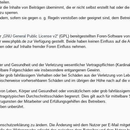
eilen.
 die Inhalte von Beiträgen übernimmt, die er nicht selbst erstellt hat oder d
zu sperren.
ndern, sofern sie gegen o. g. Regeln verstoßen oder geeignet sind, dem Betr
 „
GNU General Public License v2
“ (GPL) bereitgestellten Foren-Software v
www.phpbb.de zur Verfügung gestellt. Beide haben keinen Einfluss auf die A
en oder auf Inhalte fremder Foren Einfluss nehmen.
 und Gesundheit und der Verletzung wesentlicher Vertragspflichten (Kardinalp
ittelbare Folgeschäden wie insbesondere entgangenen Gewinn.
der grob fahrlässigem Verhalten oder bei Schäden aus der Verletzung von Leb
 typischerweise vorhersehbaren Schäden und im übrigen der Höhe nach auf die 
von Leben, Körper und Gesundheit oder vorsätzlichem oder grob fahrlässigem 
tragstypischen Durchschnittsschäden begrenzt. Dies gilt auch für mittelbar
gunsten der Mitarbeiter und Erfüllungsgehilfen des Betreibers.
ben unberührt.
enschutzerklärung zu ändern. Die Änderung wird dem Nutzer per E-Mail mitgete