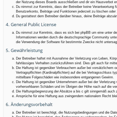
der Nutzung dieses Boards ausschließen und dir ein Hausverbot ert
Du nimmst zur Kenntnis, dass der Betreiber keine Verantwortung für
Benutzerkonto, Beiträge und Funktionen jederzeit zu löschen oder 
Du gestattest dem Betreiber darüber hinaus, deine Beiträge abzuä
4. General Public License
Du nimmst zur Kenntnis, dass es sich bei phpBB um eine unter der
Informationen werden durch die deutschsprachige Community unter 
die Verwendung der Software für bestimmte Zwecke nicht untersag
5. Gewährleistung
Der Betreiber haftet mit Ausnahme der Verletzung von Leben, Körper
fahrlässiges Verhalten zurückzuführen sind. Dies gilt auch für m
Die Haftung ist gegenüber Verbrauchern außer bei vorsätzlichem o
Vertragspflichten (Kardinalpflichten) auf die bei Vertragsschluss
mittelbare Folgeschäden wie insbesondere entgangenen Gewinn.
Die Haftung ist gegenüber Unternehmern außer bei der Verletzung 
vorhersehbaren Schäden und im Übrigen der Höhe nach auf die ver
Die Haftungsbegrenzung der Absätze a bis c gilt sinngemäß auch zu
Ansprüche für eine Haftung aus zwingendem nationalem Recht blei
6. Änderungsvorbehalt
Der Betreiber ist berechtigt, die Nutzungsbedingungen und die Dat