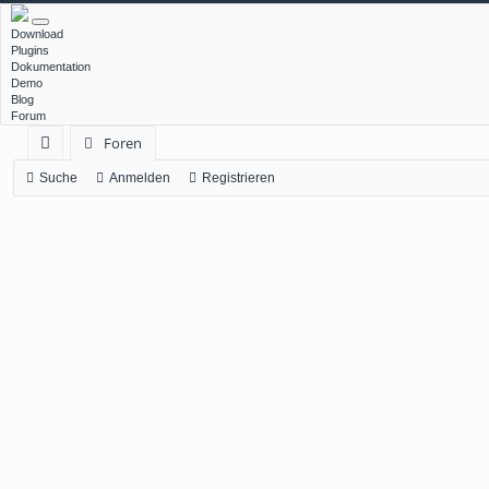
Download
Plugins
Dokumentation
Demo
Blog
Forum
Foren
ch
Suche
Anmelden
Registrieren
ne
llz
ug
rif
f