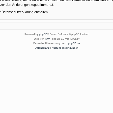
alle des Widerspruchs erlischt das zwischen dem Betreiber und dem Nutzer be
utzer den Änderungen zugestimmt hat.
r Datenschutzerklärung enthalten.
Powered by
phpBB
® Forum Software © phpBB Limited
Style von
Arty
- phpBB 3.3 von MrGaby
Deutsche Übersetzung durch
phpBB.de
Datenschutz
|
Nutzungsbedingungen