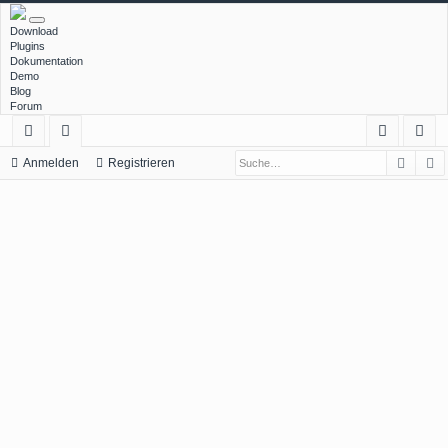
Download
Plugins
Dokumentation
Demo
Blog
Forum
Such
E
ch
or
n
eg
Anmelden
Registrieren
ne
en
m
ist
llz
el
rie
ug
de
re
rif
n
n
f