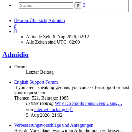
Erweiterte
Suche
Suche
Foren-Übersicht
Admidio
Suche
Aktuelle Zeit: 6. Aug 2026, 02:12
Alle Zeiten sind
UTC+02:00
Admidio
Forum
Letzter Beitrag
English Support Forum
If you aren't speaking german, you can ask for support or post
your request here.
Themen
:
521
,
Beiträge
:
1985
Letzter Beitrag
Why Do Sports Fans Keep Using…
Neuester
von
internet_incharge0
Beitrag
5. Aug 2026, 21:02
Verbesserungsvorschläge und Anregungen
Hast du Vorschläge, was wir an Admidio noch verbessern