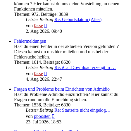
könnten ? Hier kannst du uns deine Vorstellung an neuen
Funktionen mitteilen.
Themen
:
972
,
Beiträge
:
3839
Letzter Beitrag
Re: Geburtsdatum (Alter)
Neuester
von
fasse
Beitrag
2. Aug 2026, 09:40
Fehlermeldungen
Hast du einen Fehler in der aktuellen Version gefunden ?
Diesen kannst du uns hier mitteilen und uns bei der
Fehlersuche helfen.
Themen
:
1614
,
Beiträge
:
8620
Letzter Beitrag
Re: iCal-Download erzeugt in …
Neuester
von
fasse
Beitrag
4. Aug 2026, 22:47
Fragen und Probleme beim Einrichten von Admidio
Hast du Probleme Admidio einzurichten? Hier kannst du
Fragen rund um die Einrichtung stellen.
Themen
:
1536
,
Beiträge
:
6830
Letzter Beitrag
Re: Startseite nicht eingelog…
Neuester
von
pboosten
Beitrag
23. Jul 2026, 18:53