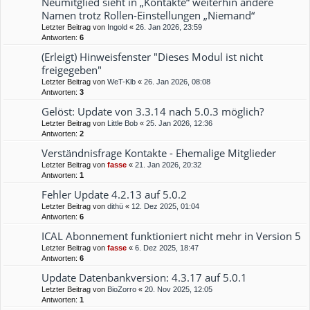
Neumitglied sieht in „Kontakte“ weiterhin andere
Namen trotz Rollen-Einstellungen „Niemand“
Letzter Beitrag von
Ingold
«
26. Jan 2026, 23:59
Antworten:
6
(Erleigt) Hinweisfenster "Dieses Modul ist nicht
freigegeben"
Letzter Beitrag von
WeT-Klb
«
26. Jan 2026, 08:08
Antworten:
3
Gelöst: Update von 3.3.14 nach 5.0.3 möglich?
Letzter Beitrag von
Little Bob
«
25. Jan 2026, 12:36
Antworten:
2
Verständnisfrage Kontakte - Ehemalige Mitglieder
Letzter Beitrag von
fasse
«
21. Jan 2026, 20:32
Antworten:
1
Fehler Update 4.2.13 auf 5.0.2
Letzter Beitrag von
dithü
«
12. Dez 2025, 01:04
Antworten:
6
ICAL Abonnement funktioniert nicht mehr in Version 5
Letzter Beitrag von
fasse
«
6. Dez 2025, 18:47
Antworten:
6
Update Datenbankversion: 4.3.17 auf 5.0.1
Letzter Beitrag von
BioZorro
«
20. Nov 2025, 12:05
Antworten:
1