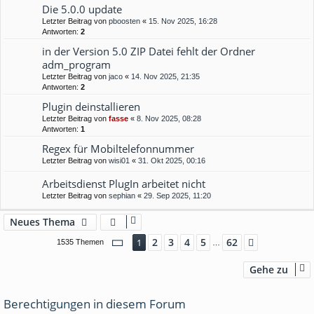
Die 5.0.0 update
Letzter Beitrag von
pboosten
«
15. Nov 2025, 16:28
Antworten:
2
in der Version 5.0 ZIP Datei fehlt der Ordner
adm_program
Letzter Beitrag von
jaco
«
14. Nov 2025, 21:35
Antworten:
2
Plugin deinstallieren
Letzter Beitrag von
fasse
«
8. Nov 2025, 08:28
Antworten:
1
Regex für Mobiltelefonnummer
Letzter Beitrag von
wisi01
«
31. Okt 2025, 00:16
Arbeitsdienst PlugIn arbeitet nicht
Letzter Beitrag von
sephian
«
29. Sep 2025, 11:20
Neues Thema
Seite
1
von
62
2
3
4
5
62
1
Nächste
1535 Themen
…
Gehe zu
Berechtigungen in diesem Forum