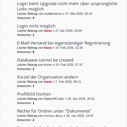
Login beim Upgrade nicht mehr über ursprüngliche
Links möglich
Letzter Beitrag von
muelleneisen
«
27. Mai 2026, 09:19
Antworten:
4
Login nicht möglich
Letzter Beitrag von
fasse
«
27. Apr 2026, 18:04
Antworten:
1
E-Mail-Versand bei eigenständiger Registrierung
Letzter Beitrag von
fasse
«
19. Feb 2026, 22:36
Antworten:
8
Databaase cannot be created
Letzter Beitrag von
bryan
«
10. Feb 2026, 07:47
Antworten:
2
Kürzel der Organisation ändern
Letzter Beitrag von
fasse
«
7. Feb 2026, 08:21
Antworten:
1
Profilbild löschen
Letzter Beitrag von
MightyMCoder
«
28. Jan 2026, 20:31
Antworten:
1
Rechte für Ordner unter "Dokumente"
Letzter Beitrag von
chrissy-dizzy
«
28. Jan 2026, 19:43
Antworten:
2