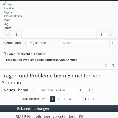
Download
Plugins
Dokumentation
Demo
Blog
Forum
Such
E
ch
or
n
eg
Anmelden
Registrieren
ne
en
m
ist
Foren-Übersicht
Admidio
llz
el
rie
Fragen und Probleme beim Einrichten von Admidio
S
ug
de
re
u
Fragen und Probleme beim Einrichten von
rif
n
n
c
Admidio
f
h
Suche
Erweiterte Suc
e
Neues Thema
Seite
1
von
62
2
3
4
5
62
1
Nächste
1535 Themen
…
Bekanntmachungen
SMTP Einstellungen verschiedener ISP