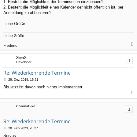
r
1. Besteht die Möglichkeit die Terminserien einzubauen?
a
2. Besteht die Möglichleit einen Kalender der nicht öffentlich ist, per
g
Anmeldung zu abbonieren?
Liebe Grüße
Liebe Grüße
Frederic
a
c
XimeX
h
Developer
o
b
Re: Wiederkehrende Termine
e
n
B
29. Dez 2019, 15:21
e
Bis jetzt ist davon noch nichts implementiert
i
t
a
r
a
c
CoronaBike
g
h
o
b
Re: Wiederkehrende Termine
e
n
B
28. Feb 2023, 20:27
e
Servus,