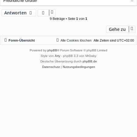
Freundliche Grüße!
a
c
Antworten
h
9 Beiträge • Seite
1
von
1
o
b
Gehe zu
e
n
Foren-Übersicht
Alle Cookies löschen
Alle Zeiten sind
UTC+02:00
Powered by
phpBB
® Forum Software © phpBB Limited
Style von
Arty
- phpBB 3.3 von MrGaby
Deutsche Übersetzung durch
phpBB.de
Datenschutz
|
Nutzungsbedingungen