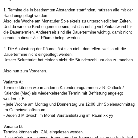
1. Termine die in bestimmten Abständen stattfinden, müssen alle mit der
Hand eingepflegt werden.
Also jede Woche am Monat,der Spielekreis zu unterschiedlichen Zeiten.
Und da wir eine Kirchengemeine sind, ist das richtig viel Zeitaufwand für
die Dauertermien. Andererseit sind die Dauertermine wichtig, damit nicht
gerade in dieser Zeit Räume belegt werden.
2. Die Auslastung der Räume läst sich nicht darstellen. weil ja oft die
Dauertermine nicht eingepflegt werden.
Unseer Sekretariat hat einfach nicht die Stundenzahl um das zu machen.
Also nun zum Vorgehen.
Variante A:
Termine können wie in anderen Kalenderprogrammen z.B. Outlook /
Kalender (Mac) als wiederkehrender Termin mit Befristung angelegt
werden. z.B.
- jede Woche am Montag und Donnerstag um 12:00 Uhr Spielenachmittag
Im Gemeinschaftsraum.
- Jeden 3 Mittwoch im Monat Vorstandsitzung im Raum xx yy
Variante B:
Termine können als ICAL eingelesen werden.
Dann würde man in einem Programm den Termine erfassen unds als Ical