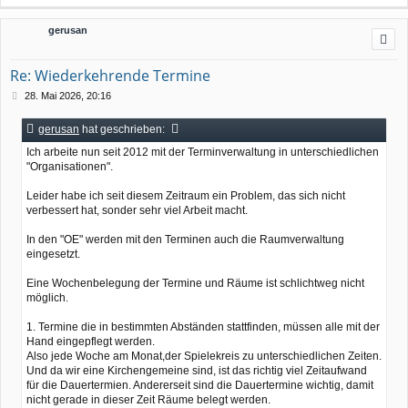
a
c
gerusan
h
o
b
Re: Wiederkehrende Termine
e
n
B
28. Mai 2026, 20:16
e
i
gerusan
hat geschrieben:
t
r
Ich arbeite nun seit 2012 mit der Terminverwaltung in unterschiedlichen
a
"Organisationen".
g
Leider habe ich seit diesem Zeitraum ein Problem, das sich nicht
verbessert hat, sonder sehr viel Arbeit macht.
In den "OE" werden mit den Terminen auch die Raumverwaltung
eingesetzt.
Eine Wochenbelegung der Termine und Räume ist schlichtweg nicht
möglich.
1. Termine die in bestimmten Abständen stattfinden, müssen alle mit der
Hand eingepflegt werden.
Also jede Woche am Monat,der Spielekreis zu unterschiedlichen Zeiten.
Und da wir eine Kirchengemeine sind, ist das richtig viel Zeitaufwand
für die Dauertermien. Andererseit sind die Dauertermine wichtig, damit
nicht gerade in dieser Zeit Räume belegt werden.