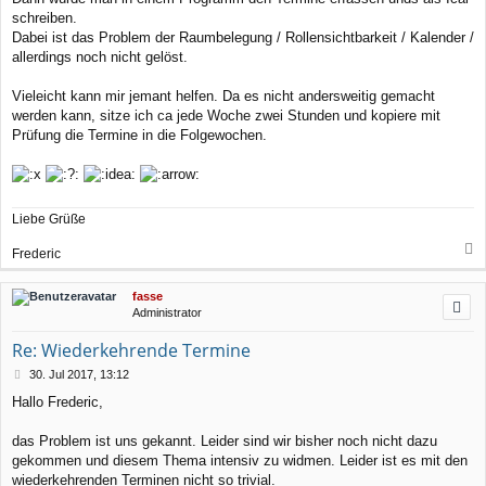
schreiben.
Dabei ist das Problem der Raumbelegung / Rollensichtbarkeit / Kalender /
allerdings noch nicht gelöst.
Vieleicht kann mir jemant helfen. Da es nicht andersweitig gemacht
werden kann, sitze ich ca jede Woche zwei Stunden und kopiere mit
Prüfung die Termine in die Folgewochen.
Liebe Grüße
Frederic
a
c
fasse
h
Administrator
o
b
Re: Wiederkehrende Termine
e
n
B
30. Jul 2017, 13:12
e
Hallo Frederic,
i
t
r
das Problem ist uns gekannt. Leider sind wir bisher noch nicht dazu
a
gekommen und diesem Thema intensiv zu widmen. Leider ist es mit den
g
wiederkehrenden Terminen nicht so trivial.