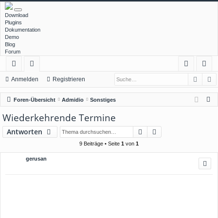
Download
Plugins
Dokumentation
Demo
Blog
Forum
Such
E
ch
or
n
eg
Anmelden
Registrieren
ne
en
m
ist
S
Foren-Übersicht
Admidio
Sonstiges
llz
el
rie
u
Wiederkehrende Termine
c
ug
de
re
Suche
Erweiterte Suche
Antworten
h
rif
n
n
e
9 Beiträge • Seite
1
von
1
f
gerusan