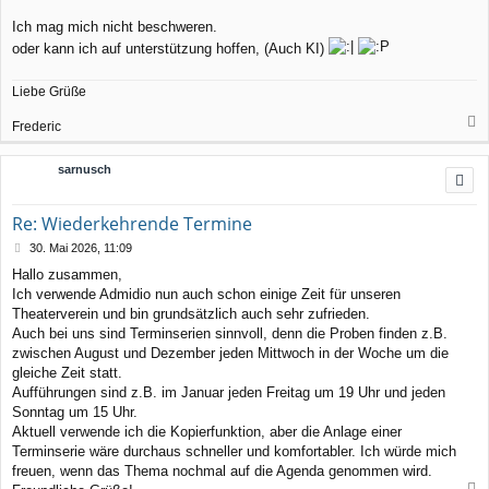
Ich mag mich nicht beschweren.
oder kann ich auf unterstützung hoffen, (Auch KI)
Liebe Grüße
Frederic
a
c
sarnusch
h
o
b
Re: Wiederkehrende Termine
e
n
B
30. Mai 2026, 11:09
e
Hallo zusammen,
i
Ich verwende Admidio nun auch schon einige Zeit für unseren
t
r
Theaterverein und bin grundsätzlich auch sehr zufrieden.
a
Auch bei uns sind Terminserien sinnvoll, denn die Proben finden z.B.
g
zwischen August und Dezember jeden Mittwoch in der Woche um die
gleiche Zeit statt.
Aufführungen sind z.B. im Januar jeden Freitag um 19 Uhr und jeden
Sonntag um 15 Uhr.
Aktuell verwende ich die Kopierfunktion, aber die Anlage einer
Terminserie wäre durchaus schneller und komfortabler. Ich würde mich
freuen, wenn das Thema nochmal auf die Agenda genommen wird.