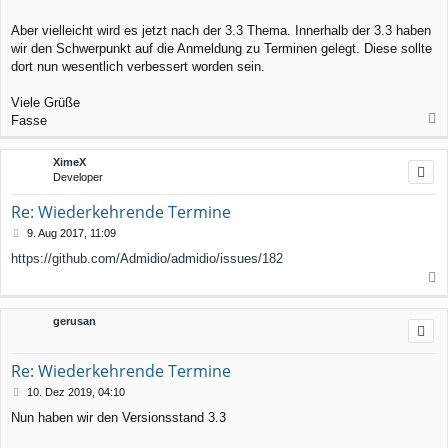
Aber vielleicht wird es jetzt nach der 3.3 Thema. Innerhalb der 3.3 haben
wir den Schwerpunkt auf die Anmeldung zu Terminen gelegt. Diese sollte
dort nun wesentlich verbessert worden sein.
Viele Grüße
Fasse
a
c
XimeX
h
Developer
o
b
Re: Wiederkehrende Termine
e
n
B
9. Aug 2017, 11:09
e
https://github.com/Admidio/admidio/issues/182
i
t
a
r
a
c
gerusan
g
h
o
b
Re: Wiederkehrende Termine
e
n
B
10. Dez 2019, 04:10
e
Nun haben wir den Versionsstand 3.3
i
t