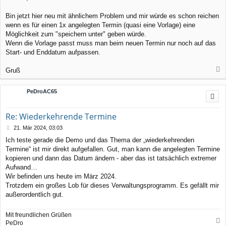
i
t
r
Bin jetzt hier neu mit ähnlichem Problem und mir würde es schon reichen
a
wenn es für einen 1x angelegten Termin (quasi eine Vorlage) eine
g
Möglichkeit zum "speichern unter" geben würde.
Wenn die Vorlage passt muss man beim neuen Termin nur noch auf das
Start- und Enddatum aufpassen.
Gruß
a
c
PeDroAC65
h
o
b
Re: Wiederkehrende Termine
e
n
B
21. Mär 2024, 03:03
e
Ich teste gerade die Demo und das Thema der „wiederkehrenden
i
Termine“ ist mir direkt aufgefallen. Gut, man kann die angelegten Termine
t
r
kopieren und dann das Datum ändern - aber das ist tatsächlich extremer
a
Aufwand…
g
Wir befinden uns heute im März 2024.
Trotzdem ein großes Lob für dieses Verwaltungsprogramm. Es gefällt mir
außerordentlich gut.
Mit freundlichen Grüßen
PeDro