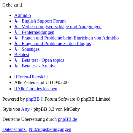
Gehe zu
Admidio
↳ English Support Forum
↳ Verbesserungsvorschläge und Anregungen
↳ Fehlermeldungen
↳ Fragen und Probleme beim Einrichten von Admidio
↳ Fragen und Probleme zu den Plugins
↳ Sonstiges
Betatest
↳ Beta test - Open topics
↳ Beta test - Archive
Foren-Übersicht
Alle Zeiten sind
UTC+02:00
Alle Cookies löschen
Powered by
phpBB
® Forum Software © phpBB Limited
Style von
Arty
- phpBB 3.3 von MrGaby
Deutsche Übersetzung durch
phpBB.de
Datenschutz
|
Nutzungsbedingungen