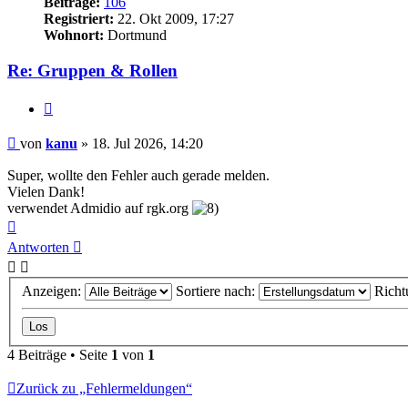
Beiträge:
106
Registriert:
22. Okt 2009, 17:27
Wohnort:
Dortmund
Re: Gruppen & Rollen
Zitieren
Beitrag
von
kanu
»
18. Jul 2026, 14:20
Super, wollte den Fehler auch gerade melden.
Vielen Dank!
verwendet Admidio auf rgk.org
Nach
oben
Antworten
Anzeigen:
Sortiere nach:
Richt
4 Beiträge • Seite
1
von
1
Zurück zu „Fehlermeldungen“