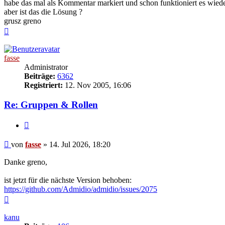
habe das mal als Kommentar markiert und schon funktioniert es wied
aber ist das die Lösung ?
grusz greno
Nach
oben
fasse
Administrator
Beiträge:
6362
Registriert:
12. Nov 2005, 16:06
Re: Gruppen & Rollen
Zitieren
Beitrag
von
fasse
»
14. Jul 2026, 18:20
Danke greno,
ist jetzt für die nächste Version behoben:
https://github.com/Admidio/admidio/issues/2075
Nach
oben
kanu