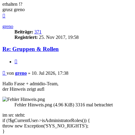
erhalten !?
grusz greno
Nach
oben
greno
Beiträge:
371
Registriert:
25. Nov 2017, 19:58
Re: Gruppen & Rollen
Zitieren
Beitrag
von
greno
»
10. Jul 2026, 17:38
Hallo Fasse + admidio-Team,
der Hinweis zeigt aufl
Fehler Hinweis.png (4.96 KiB) 3316 mal betrachtet
im src steht:
if (!$gCurrentUser->isAdministratorRoles()) {
throw new Exception('SYS_NO_RIGHTS');
}