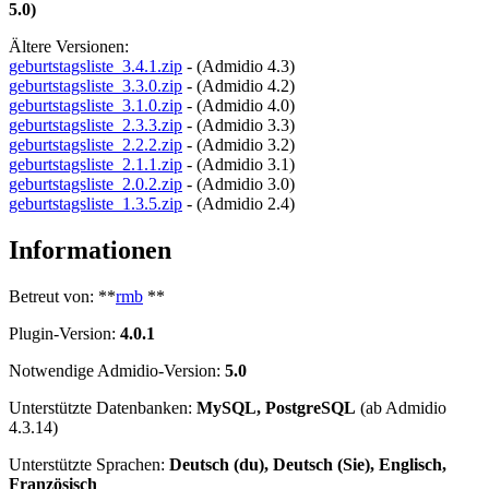
5.0)
Ältere Versionen:
geburtstagsliste_3.4.1.zip
- (Admidio 4.3)
geburtstagsliste_3.3.0.zip
- (Admidio 4.2)
geburtstagsliste_3.1.0.zip
- (Admidio 4.0)
geburtstagsliste_2.3.3.zip
- (Admidio 3.3)
geburtstagsliste_2.2.2.zip
- (Admidio 3.2)
geburtstagsliste_2.1.1.zip
- (Admidio 3.1)
geburtstagsliste_2.0.2.zip
- (Admidio 3.0)
geburtstagsliste_1.3.5.zip
- (Admidio 2.4)
Informationen
Betreut von: **
rmb
**
Plugin-Version:
4.0.1
Notwendige Admidio-Version:
5.0
Unterstützte Datenbanken:
MySQL, PostgreSQL
(ab Admidio
4.3.14)
Unterstützte Sprachen:
Deutsch (du), Deutsch (Sie), Englisch,
Französisch